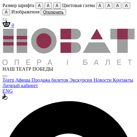
Размер шрифта
Цветовая схема
A
A
A
A
A
A
A
Изображения
A
Отключить
0
НАШ ТЕАТР ПОБЕДЫ
Театр
Афиша
Продажа билетов
Экскурсии
Новости
Контакты
Личный кабинет
ENG