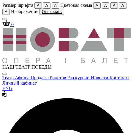
Размер шрифта
Цветовая схема
A
A
A
A
A
A
A
Изображения
A
Отключить
0
НАШ ТЕАТР ПОБЕДЫ
Театр
Афиша
Продажа билетов
Экскурсии
Новости
Контакты
Личный кабинет
ENG