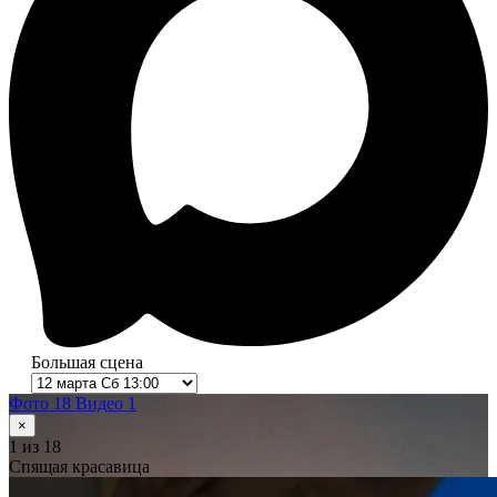
Большая сцена
Фото 18
Видео 1
×
1
из 18
Спящая красавица