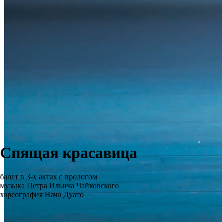
Спящая красавица
балет в 3-х актах с прологом
музыка Петра Ильича Чайковского
хореография Начо Дуато