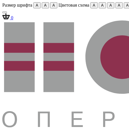
Размер шрифта
Цветовая схема
A
A
A
A
A
A
A
A
0