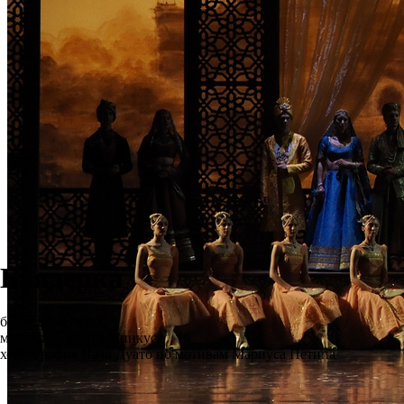
Баядерка
балет в 3-х актах
музыка Людвига Минкуса
хореография Начо Дуато по мотивам Мариуса Петипа