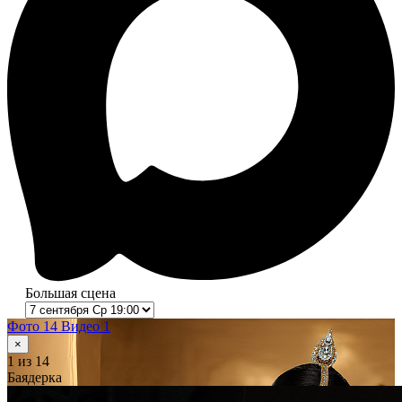
Большая сцена
Фото 14
Видео 1
×
1
из 14
Баядерка