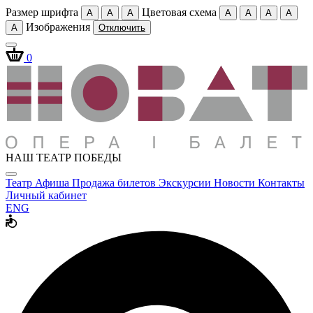
Размер шрифта
Цветовая схема
A
A
A
A
A
A
A
Изображения
A
Отключить
0
НАШ ТЕАТР ПОБЕДЫ
Театр
Афиша
Продажа билетов
Экскурсии
Новости
Контакты
Личный кабинет
ENG