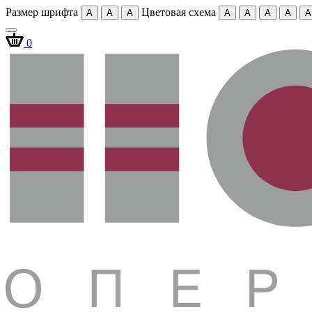
Размер шрифта
Цветовая схема
A
A
A
A
A
A
A
A
0