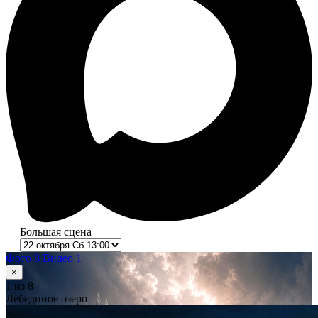
Большая сцена
Фото 8
Видео 1
×
1
из 8
Лебединое озеро