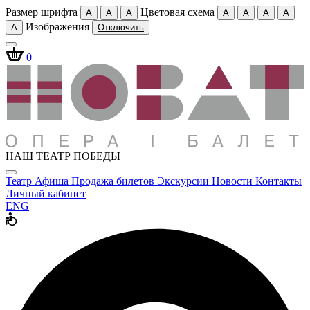
Размер шрифта
Цветовая схема
A
A
A
A
A
A
A
Изображения
A
Отключить
0
НАШ ТЕАТР ПОБЕДЫ
Театр
Афиша
Продажа билетов
Экскурсии
Новости
Контакты
Личный кабинет
ENG