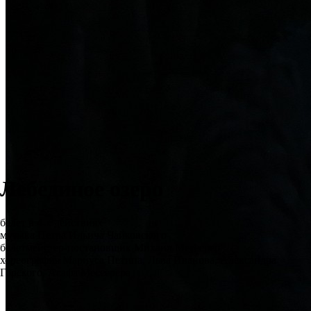
Лебединое озеро
балет в 4-х действиях
музыка Петра Ильича Чайковского
балетмейстер-постановщик Михаил Мессерер
хореография Мариуса Петипа, Льва Иванова, Александра
Горского, Асафа Мессерера