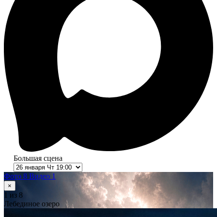
Большая сцена
Фото 8
Видео 1
×
1
из 8
Лебединое озеро