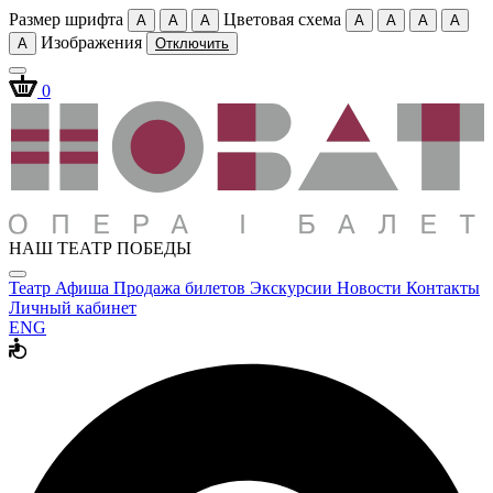
Размер шрифта
Цветовая схема
A
A
A
A
A
A
A
Изображения
A
Отключить
0
НАШ ТЕАТР ПОБЕДЫ
Театр
Афиша
Продажа билетов
Экскурсии
Новости
Контакты
Личный кабинет
ENG