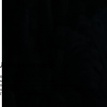
Лебединое озеро
балет в 4-х действиях
музыка Петра Ильича Чайковского
балетмейстер-постановщик Михаил Мессерер
хореография Мариуса Петипа, Льва Иванова, Александра
Горского, Асафа Мессерера