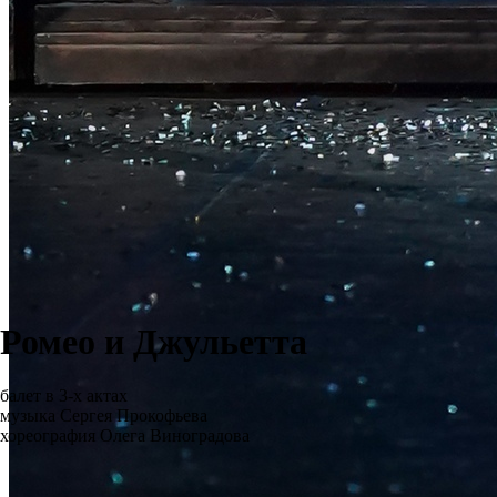
Ромео и Джульетта
балет в 3-х актах
музыка Сергея Прокофьева
хореография Олега Виноградова