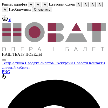
Размер шрифта
Цветовая схема
A
A
A
A
A
A
A
Изображения
A
Отключить
0
НАШ ТЕАТР ПОБЕДЫ
Театр
Афиша
Продажа билетов
Экскурсии
Новости
Контакты
Личный кабинет
ENG