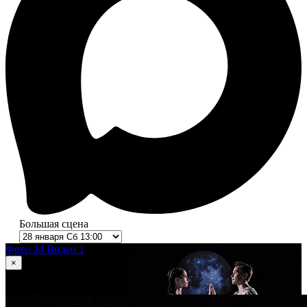
Большая сцена
Фото 24
Видео 1
×
1
из 24
Ромео и Джульетта