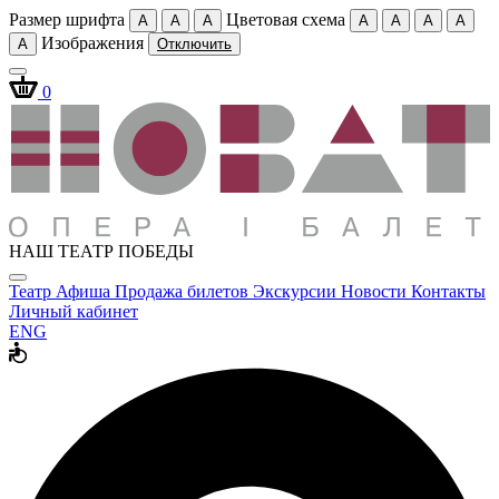
Размер шрифта
Цветовая схема
A
A
A
A
A
A
A
Изображения
A
Отключить
0
НАШ ТЕАТР ПОБЕДЫ
Театр
Афиша
Продажа билетов
Экскурсии
Новости
Контакты
Личный кабинет
ENG