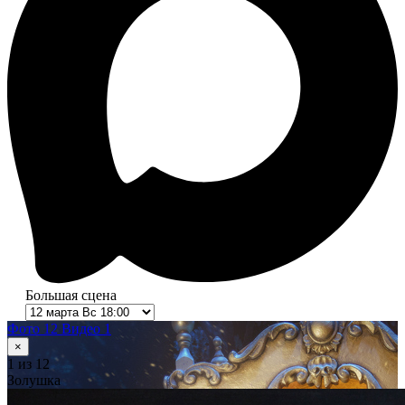
Большая сцена
Фото 12
Видео 1
×
1
из 12
Золушка