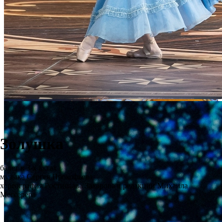
Золушка
балет в 3-х актах
музыка Сергея Прокофьева
хореография Ростислава Захарова в редакции Михаила
Мессерера