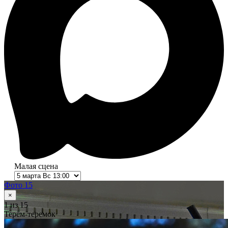
Малая сцена
Фото 15
×
1
из 15
Терем-теремок