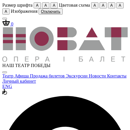
Размер шрифта
Цветовая схема
A
A
A
A
A
A
A
Изображения
A
Отключить
0
НАШ ТЕАТР ПОБЕДЫ
Театр
Афиша
Продажа билетов
Экскурсии
Новости
Контакты
Личный кабинет
ENG