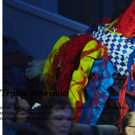
Терем-теремок
опера для детей в 2-х действиях по сказке Самуила Маршака
музыка Ильи Польского
постановка Вячеслава Стародубцева