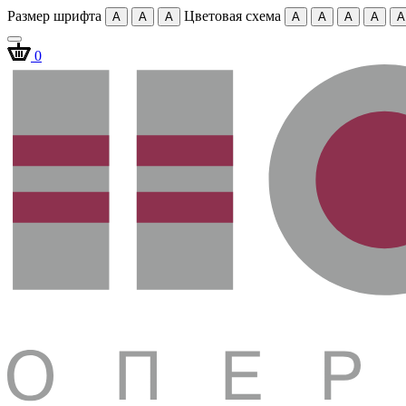
Размер шрифта
Цветовая схема
A
A
A
A
A
A
A
A
0