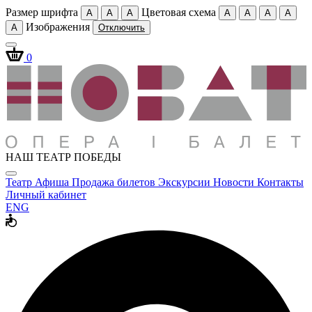
Размер шрифта
Цветовая схема
A
A
A
A
A
A
A
Изображения
A
Отключить
0
НАШ ТЕАТР ПОБЕДЫ
Театр
Афиша
Продажа билетов
Экскурсии
Новости
Контакты
Личный кабинет
ENG