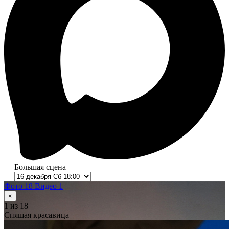
Большая сцена
Фото 18
Видео 1
×
1
из 18
Спящая красавица