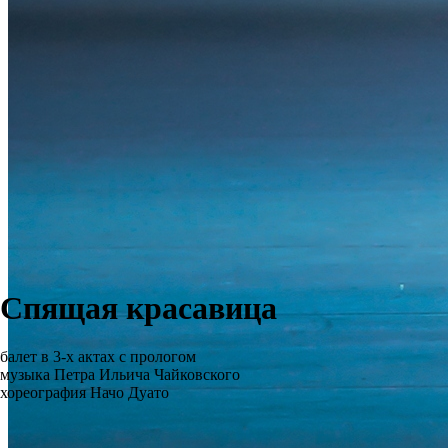
Спящая красавица
балет в 3-х актах с прологом
музыка Петра Ильича Чайковского
хореография Начо Дуато