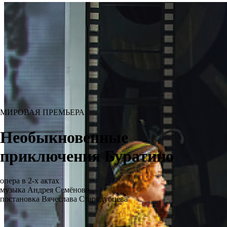
МИРОВАЯ ПРЕМЬЕРА
Необыкновенные
приключения Буратино
опера в 2-х актах
музыка Андрея Семёнова
постановка Вячеслава Стародубцева