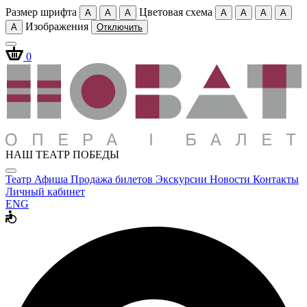
Размер шрифта
Цветовая схема
A
A
A
A
A
A
A
Изображения
A
Отключить
0
НАШ ТЕАТР ПОБЕДЫ
Театр
Афиша
Продажа билетов
Экскурсии
Новости
Контакты
Личный кабинет
ENG