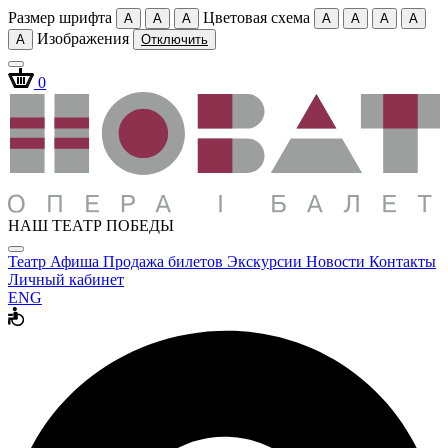
Размер шрифта
Цветовая схема
A
A
A
A
A
A
A
Изображения
A
Отключить
0
НАШ ТЕАТР ПОБЕДЫ
Театр
Афиша
Продажа билетов
Экскурсии
Новости
Контакты
Личный кабинет
ENG