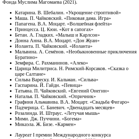
Фонда Муслима Магомаева (2021).
Катарина. В. Шебалин. «Укрощение строптивой»
Маша. П. Чайковский. «Пиковая дама. Игра»
Папагена. В.А. Моцарт. «Волшебная флейта»
Принцесса. Ц. Кюи. «Кот в сапогах»
Бетан. А. Гладких. «Малыш и Карлсон»
Донна Анна. В.А. Моцарт. «Дон Жуан»
Иоланта. П. Чайковский. «Иоланта»
Мальвина. А. Семёнов. «Необыкновенные приключения
Буратино»
Земфира. С. Рахманинов. «Алеко»
Царица Милитриса. Н. Римский-Корсаков. «Сказка о
царе Салтане»
Сильва Вареску. И. Кальман. «Сильва»
Гаспарина. Й. Гайдн. «Певица»
Татьяна. П. Чайковский. «Евгений Онегин»
Наталья. П. Чайковский. «Опричник»
Графиня Альмавива. В.А. Моцарт. «Свадьба Фигаро»
Падчерица. С. Баневич. «Двенадцать месяцев»
Розалинда. И. Штраус. «Летучая мышь»
Мими. Дж. Пуччини. «Богема»
Микаэла. Ж. Бизе. «Кармен»
Лауреат I премии Международного конкурса