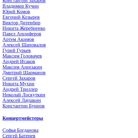
Константин Захаров
Владимир Кучин
Юрий Комов
Евгений Козырев
Виктор Дитенбир
Никита Жеребненко
Павел Анциферов
Артем Акимов
Алексей Шаповалов
Гурий Гурьев
Максим Головачев
Андрей Исаков
Максим Аниськин
Дмитрий Шарманов
Сергей Захаров
Никита Мухин
Андрей Триллер
Николай Лоскуткин
Алексей Лаушкин
Константин Буинов
Концертмейстеры
Софья Богданова
Сергей Батенев