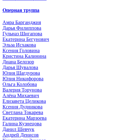
Оперная труппа
Амра Барганджия
Дарья Филиппова
Гульназ Шигапова
Екатерина Бегунович
Эльза Исхакова
Ксения Головина
Кристина Калинина
Диана Белозор
Дарья Шувалова
Юлия Шагдурова
Юлия Никифорова
Ольга Колобова
Валерия Торунова
Алёна Михаевич
Елизавета Целикова
Ксения Дудникова
Светлана Токарева
Екатерина Марзоева
Галина Кузнецова
Данил Шевчук
Андрей Денисов