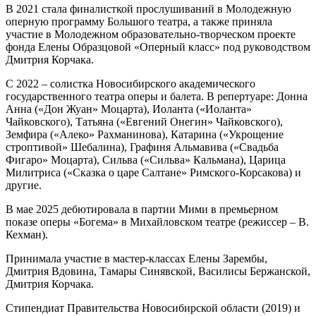
В 2021 стала финалисткой прослушиваний в Молодежную
оперную программу Большого театра, а также приняла
участие в Молодежном образовательно-творческом проекте
фонда Елены Образцовой «Оперный класс» под руководством
Дмитрия Корчака.
С 2022 – солистка Новосибирского академического
государственного театра оперы и балета. В репертуаре: Донна
Анна («Дон Жуан» Моцарта), Иоланта («Иоланта»
Чайковского), Татьяна («Евгений Онегин» Чайковского),
Земфира («Алеко» Рахманинова), Катарина («Укрощение
строптивой» Шебалина), Графиня Альмавива («Свадьба
Фигаро» Моцарта), Сильва («Сильва» Кальмана), Царица
Милитриса («Сказка о царе Салтане» Римского-Корсакова) и
другие.
В мае 2025 дебютировала в партии Мими в премьерном
показе оперы «Богема» в Михайловском театре (режиссер – В.
Кехман).
Принимала участие в мастер-классах Елены Зарембы,
Дмитрия Вдовина, Тамары Синявской, Василисы Бержанской,
Дмитрия Корчака.
Стипендиат Правительства Новосибирской области (2019) и