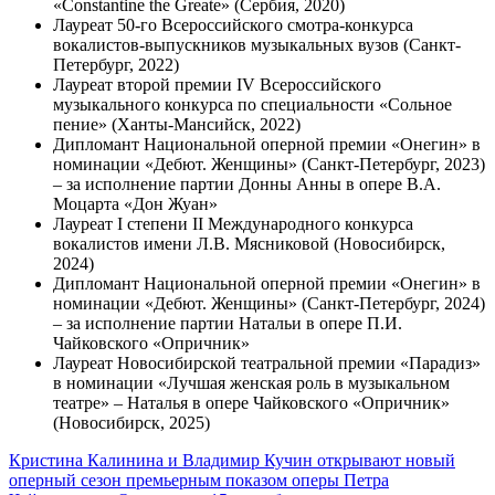
«Constantine the Greate» (Сербия, 2020)
Лауреат 50-го Всероссийского смотра-конкурса
вокалистов-выпускников музыкальных вузов (Санкт-
Петербург, 2022)
Лауреат второй премии IV Всероссийского
музыкального конкурса по специальности «Сольное
пение» (Ханты-Мансийск, 2022)
Дипломант Национальной оперной премии «Онегин» в
номинации «Дебют. Женщины» (Санкт-Петербург, 2023)
– за исполнение партии Донны Анны в опере В.А.
Моцарта «Дон Жуан»
Лауреат I степени II Международного конкурса
вокалистов имени Л.В. Мясниковой (Новосибирск,
2024)
Дипломант Национальной оперной премии «Онегин» в
номинации «Дебют. Женщины» (Санкт-Петербург, 2024)
– за исполнение партии Натальи в опере П.И.
Чайковского «Опричник»
Лауреат Новосибирской театральной премии «Парадиз»
в номинации «Лучшая женская роль в музыкальном
театре» – Наталья в опере Чайковского «Опричник»
(Новосибирск, 2025)
Кристина Калинина и Владимир Кучин открывают новый
оперный сезон премьерным показом оперы Петра