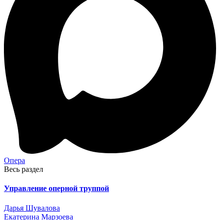
Опера
Весь раздел
Управление оперной труппой
Дарья Шувалова
Екатерина Марзоева