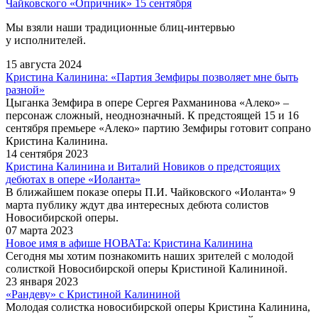
Чайковского «Опричник» 15 сентября
Мы взяли наши традиционные блиц-интервью
у исполнителей.
15 августа 2024
Кристина Калинина: «Партия Земфиры позволяет мне быть
разной»
Цыганка Земфира в опере Сергея Рахманинова «Алеко» –
персонаж сложный, неоднозначный. К предстоящей 15 и 16
сентября премьере «Алеко» партию Земфиры готовит сопрано
Кристина Калинина.
14 сентября 2023
Кристина Калинина и Виталий Новиков о предстоящих
дебютах в опере «Иоланта»
В ближайшем показе оперы П.И. Чайковского «Иоланта» 9
марта публику ждут два интересных дебюта солистов
Новосибирской оперы.
07 марта 2023
Новое имя в афише НОВАТа: Кристина Калинина
Сегодня мы хотим познакомить наших зрителей с молодой
солисткой Новосибирской оперы Кристиной Калининой.
23 января 2023
«Рандеву» с Кристиной Калининой
Молодая солистка новосибирской оперы Кристина Калинина,