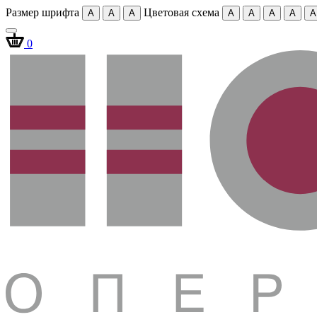
Размер шрифта
Цветовая схема
A
A
A
A
A
A
A
A
0