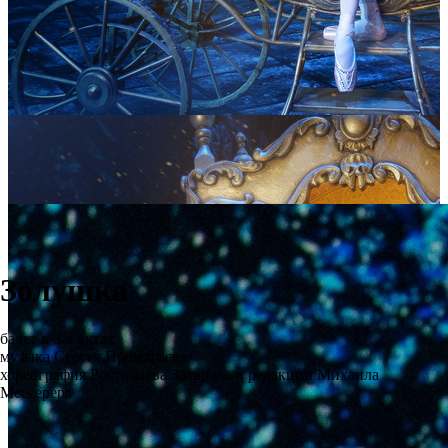
Золушка
балет в 3-х актах
музыка Сергея Прокофьева
хореография Ростислава Захарова в редакции Михаила
Мессерера