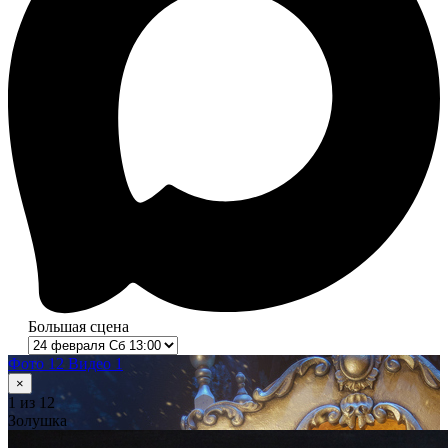
Большая сцена
Фото 12
Видео 1
×
1
из 12
Золушка