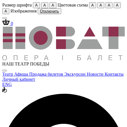
Размер шрифта
Цветовая схема
A
A
A
A
A
A
A
Изображения
A
Отключить
0
НАШ ТЕАТР ПОБЕДЫ
Театр
Афиша
Продажа билетов
Экскурсии
Новости
Контакты
Личный кабинет
ENG