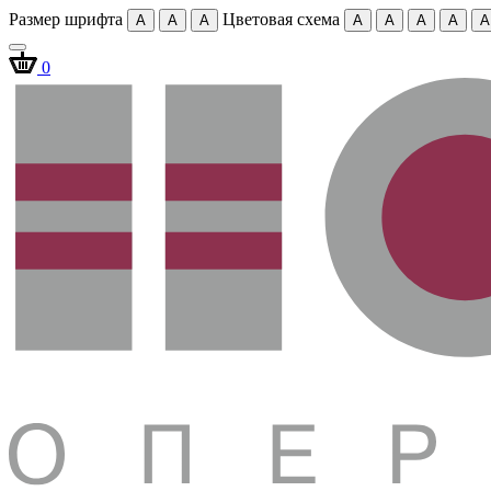
Размер шрифта
Цветовая схема
A
A
A
A
A
A
A
A
0