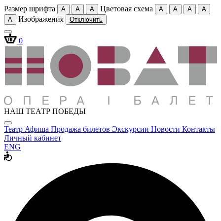
Размер шрифта
Цветовая схема
A
A
A
A
A
A
A
Изображения
A
Отключить
0
НАШ ТЕАТР ПОБЕДЫ
Театр
Афиша
Продажа билетов
Экскурсии
Новости
Контакты
Личный кабинет
ENG