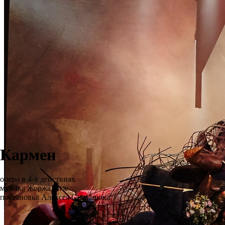
Кармен
опера в 4-х действиях
музыка Жоржа Бизе
постановка Алексея Степанюка