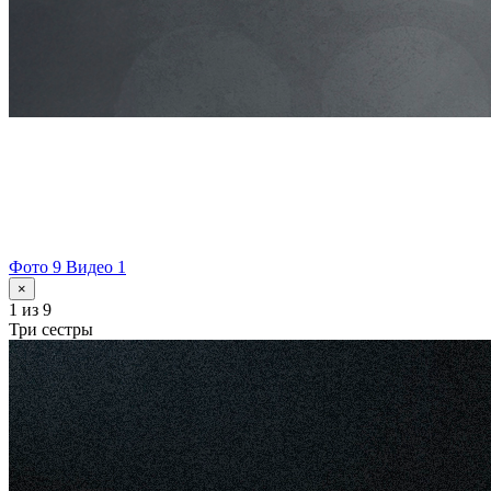
Фото 9
Видео 1
×
1
из 9
Три сестры