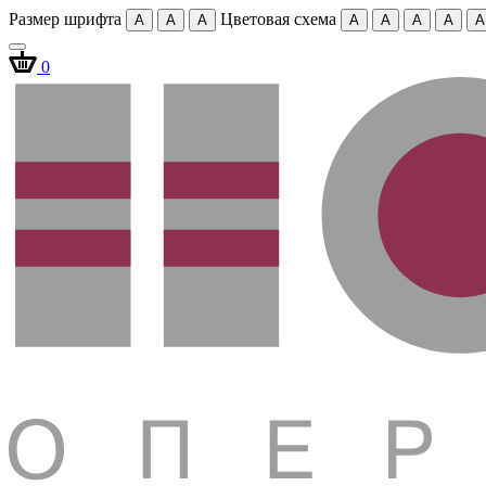
Размер шрифта
Цветовая схема
A
A
A
A
A
A
A
A
0