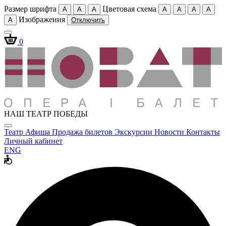
Размер шрифта
Цветовая схема
A
A
A
A
A
A
A
Изображения
A
Отключить
0
НАШ ТЕАТР ПОБЕДЫ
Театр
Афиша
Продажа билетов
Экскурсии
Новости
Контакты
Личный кабинет
ENG