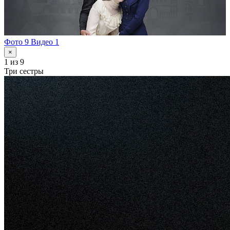
Фото 9
Видео 1
×
1
из 9
Три сестры