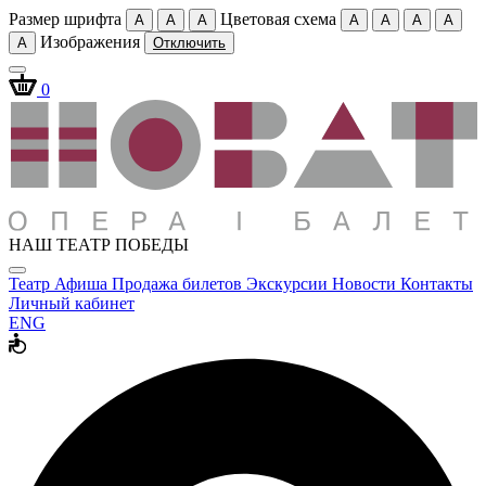
Размер шрифта
Цветовая схема
A
A
A
A
A
A
A
Изображения
A
Отключить
0
НАШ ТЕАТР ПОБЕДЫ
Театр
Афиша
Продажа билетов
Экскурсии
Новости
Контакты
Личный кабинет
ENG