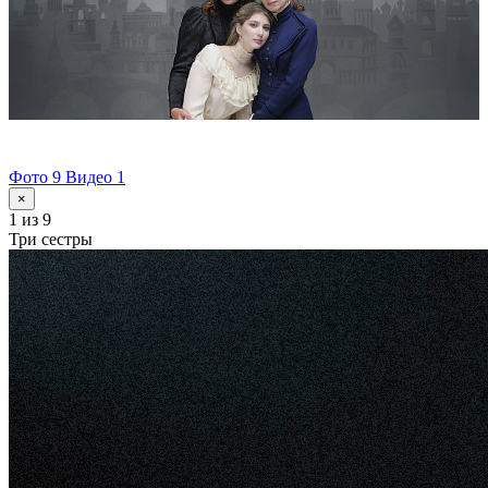
Фото 9
Видео 1
×
1
из 9
Три сестры