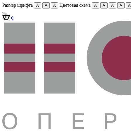
Размер шрифта
Цветовая схема
A
A
A
A
A
A
A
A
0