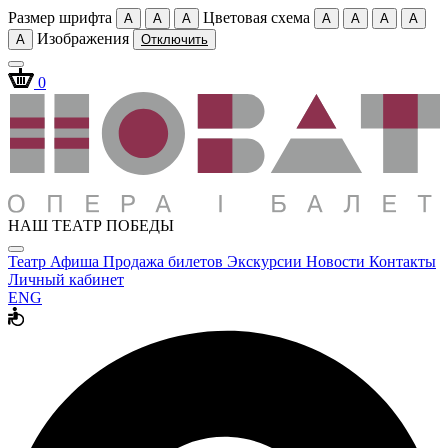
Размер шрифта
Цветовая схема
A
A
A
A
A
A
A
Изображения
A
Отключить
0
НАШ ТЕАТР ПОБЕДЫ
Театр
Афиша
Продажа билетов
Экскурсии
Новости
Контакты
Личный кабинет
ENG