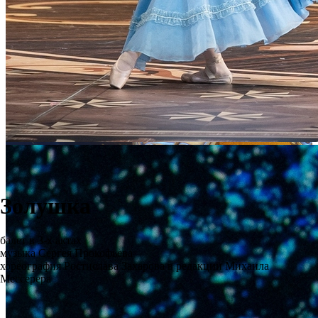
Золушка
балет в 3-х актах
музыка Сергея Прокофьева
хореография Ростислава Захарова в редакции Михаила
Мессерера