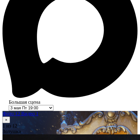
Большая сцена
Фото 12
Видео 1
×
1
из 12
Золушка