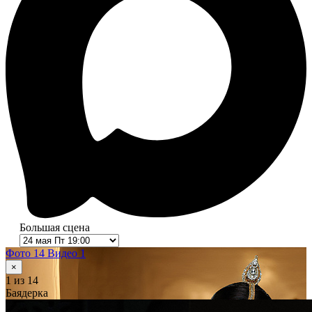
Большая сцена
Фото 14
Видео 1
×
1
из 14
Баядерка