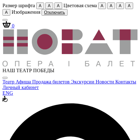
Размер шрифта
Цветовая схема
A
A
A
A
A
A
A
Изображения
A
Отключить
0
НАШ ТЕАТР ПОБЕДЫ
Театр
Афиша
Продажа билетов
Экскурсии
Новости
Контакты
Личный кабинет
ENG