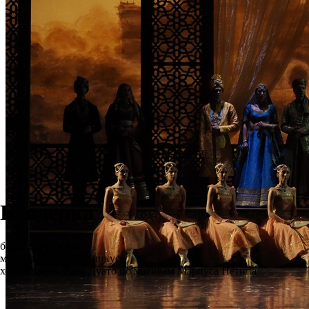
Баядерка
балет в 3-х актах
музыка Людвига Минкуса
хореография Начо Дуато по мотивам Мариуса Петипа