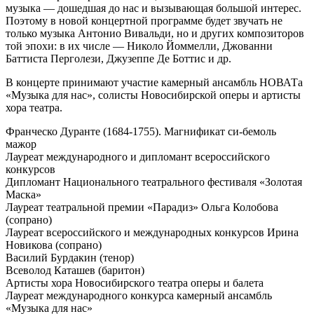
музыка — дошедшая до нас и вызывающая большой интерес.
Поэтому в новой концертной программе будет звучать не
только музыка Антонио Вивальди, но и других композиторов
той эпохи: в их числе — Николо Йоммелли, Джованни
Баттиста Перголези, Джузеппе Де Боттис и др.
В концерте принимают участие камерный ансамбль НОВАТа
«Музыка для нас», солисты Новосибирской оперы и артисты
хора театра.
Франческо Дуранте (1684-1755). Магнификат си-бемоль
мажор
Лауреат международного и дипломант всероссийского
конкурсов
Дипломант Национального театрального фестиваля «Золотая
Маска»
Лауреат театральной премии «Парадиз» Ольга Колобова
(сопрано)
Лауреат всероссийского и международных конкурсов Ирина
Новикова (сопрано)
Василий Бурдакин (тенор)
Всеволод Каташев (баритон)
Артисты хора Новосибирского театра оперы и балета
Лауреат международного конкурса камерный ансамбль
«Музыка для нас»