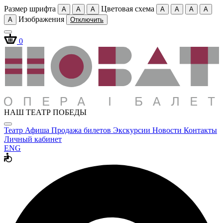
Размер шрифта
Цветовая схема
A
A
A
A
A
A
A
Изображения
A
Отключить
0
НАШ ТЕАТР ПОБЕДЫ
Театр
Афиша
Продажа билетов
Экскурсии
Новости
Контакты
Личный кабинет
ENG