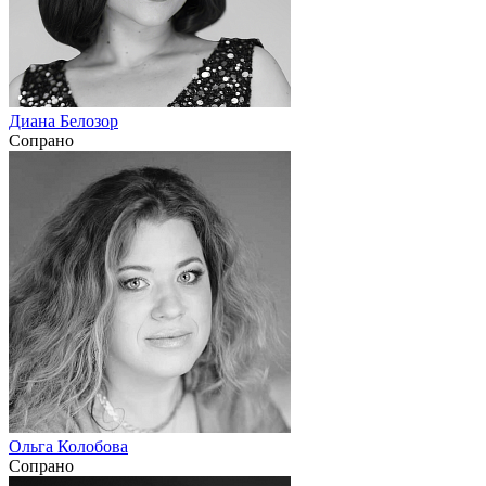
Диана Белозор
Сопрано
Ольга Колобова
Сопрано