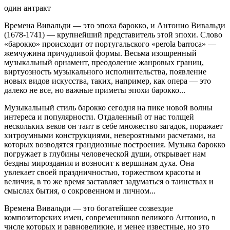
один антракт
Времена Вивальди — это эпоха барокко, и Антонио Вивальди
(1678-1741) — крупнейший представитель этой эпохи. Слово
«барокко» происходит от португальского «perola barroca» —
жемчужина причудливой формы. Весьма изощренный
музыкальный орнамент, преодоление жанровых границ,
виртуозность музыкального исполнительства, появление
новых видов искусства, таких, например, как опера — это
далеко не все, но важные приметы эпохи барокко...
Музыкальный стиль барокко сегодня на пике новой волны
интереса и популярности. Отдаленный от нас толщей
нескольких веков он таит в себе множество загадок, поражает
хитроумными конструкциями, невероятными расчетами, на
которых возводятся грандиозные построения. Музыка барокко
погружает в глубины человеческой души, открывает нам
бездны мироздания и возносит к вершинам духа. Она
увлекает своей праздничностью, торжеством красоты и
величия, в то же время заставляет задуматься о таинствах и
смыслах бытия, о сокровенном и личном...
Времена Вивальди — это богатейшее созвездие
композиторских имен, современников великого Антонио, в
числе которых и равновеликие, и менее известные, но это