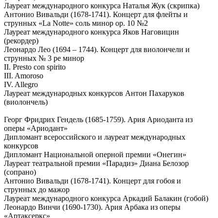
Лауреат международного конкурса Наталья Жук (скрипка)
Антонио Вивальди (1678-1741). Концерт для флейты и
струнных «La Notte» соль минор op. 10 №2
Лауреат международного конкурса Яков Наговицин
(рекордер)
Леонардо Лео (1694 – 1744). Концерт для виолончели и
струнных № 3 ре минор
II. Presto con spirito
III. Amoroso
IV. Allegro
Лауреат международных конкурсов Антон Пахаруков
(виолончель)
Георг Фридрих Гендель (1685-1759). Ария Ариоданта из
оперы «Ариодант»
Дипломант всероссийского и лауреат международных
конкурсов
Дипломант Национальной оперной премии «Онегин»
Лауреат театральной премии «Парадиз» Диана Белозор
(сопрано)
Антонио Вивальди (1678-1741). Концерт для гобоя и
струнных до мажор
Лауреат международного конкурса Аркадий Балакин (гобой)
Леонардо Винчи (1690-1730). Ария Арбака из оперы
«Артаксеркс»