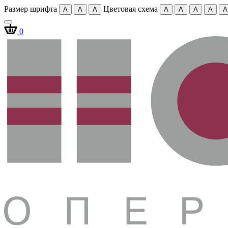
Размер шрифта
Цветовая схема
A
A
A
A
A
A
A
A
0