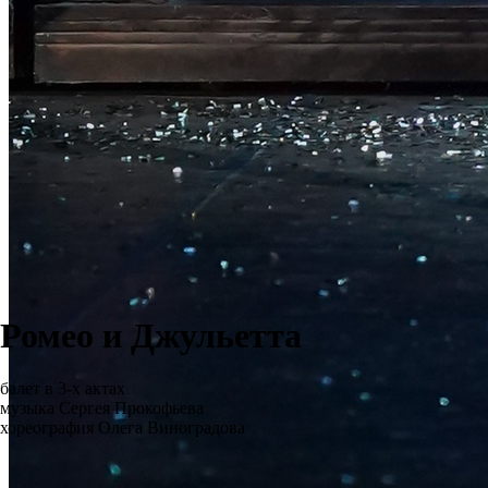
Ромео и Джульетта
балет в 3-х актах
музыка Сергея Прокофьева
хореография Олега Виноградова