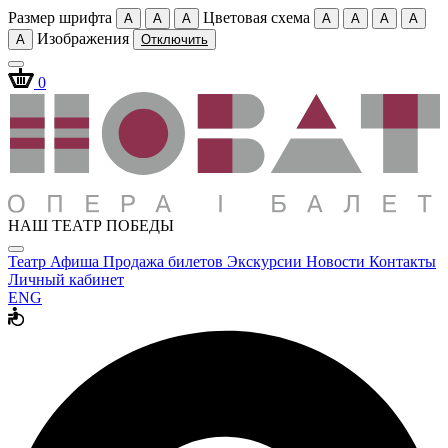
Размер шрифта
Цветовая схема
A
A
A
A
A
A
A
Изображения
A
Отключить
0
НАШ ТЕАТР ПОБЕДЫ
Театр
Афиша
Продажа билетов
Экскурсии
Новости
Контакты
Личный кабинет
ENG