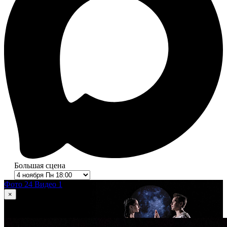
Большая сцена
Фото 24
Видео 1
×
1
из 24
Ромео и Джульетта