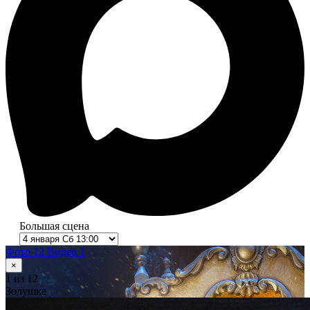
Большая сцена
Фото 12
Видео 1
×
1
из 12
Золушка