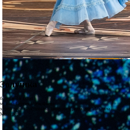
Золушка
балет в 3-х актах
музыка Сергея Прокофьева
хореография Ростислава Захарова в редакции Михаила
Мессерера