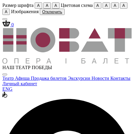
Размер шрифта
Цветовая схема
A
A
A
A
A
A
A
Изображения
A
Отключить
0
НАШ ТЕАТР ПОБЕДЫ
Театр
Афиша
Продажа билетов
Экскурсии
Новости
Контакты
Личный кабинет
ENG