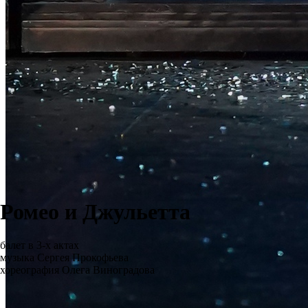
Ромео и Джульетта
балет в 3-х актах
музыка Сергея Прокофьева
хореография Олега Виноградова