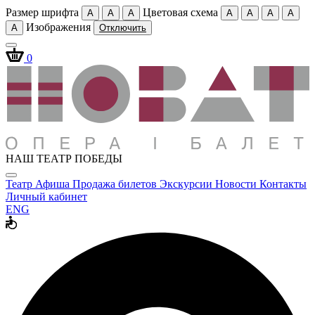
Размер шрифта
Цветовая схема
A
A
A
A
A
A
A
Изображения
A
Отключить
0
НАШ ТЕАТР ПОБЕДЫ
Театр
Афиша
Продажа билетов
Экскурсии
Новости
Контакты
Личный кабинет
ENG