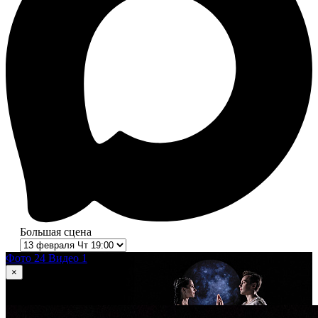
Большая сцена
Фото 24
Видео 1
×
1
из 24
Ромео и Джульетта