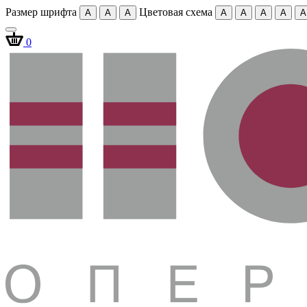
Размер шрифта
Цветовая схема
A
A
A
A
A
A
A
A
0