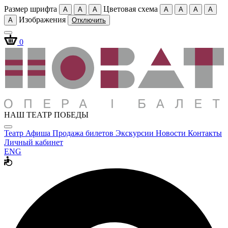
Размер шрифта
Цветовая схема
A
A
A
A
A
A
A
Изображения
A
Отключить
0
НАШ ТЕАТР ПОБЕДЫ
Театр
Афиша
Продажа билетов
Экскурсии
Новости
Контакты
Личный кабинет
ENG