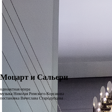
Моцарт и Сальери
одноактная опера
музыка Николая Римского-Корсакова
постановка Вячеслава Стародубцева