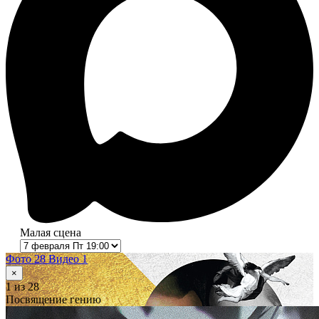
Малая сцена
Фото 28
Видео 1
×
1
из 28
Посвящение гению