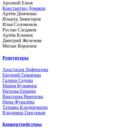
Арсений Ежов
Константин Демаков
Артём Демченко
Ильнур Зиянгиров
Илья Соломонов
Руслан Сагдаков
Артём Климов
Дмитрий Железняк
Милан Воронюк
Репетиторы
Анастасия Лифенцева
Евгений Гращенко
Галина Седова
Мария Кузьмина
Наталья Ершова
Виктория Ряженова
Нина Фуралёва
Татьяна Кладничкина
Владимир Григорьев
Концертмейстеры