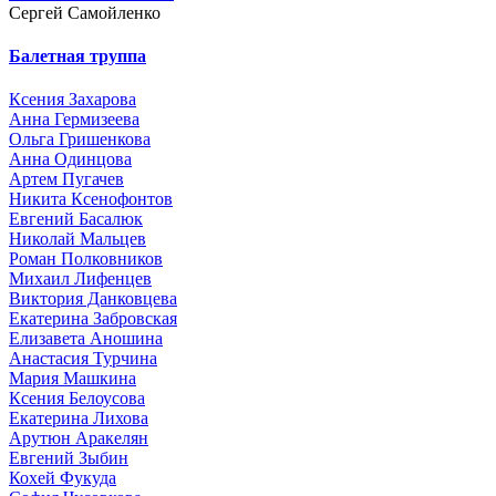
Сергей Самойленко
Балетная труппа
Ксения Захарова
Анна Гермизеева
Ольга Гришенкова
Анна Одинцова
Артем Пугачев
Никита Ксенофонтов
Евгений Басалюк
Николай Мальцев
Роман Полковников
Михаил Лифенцев
Виктория Данковцева
Екатерина Забровская
Елизавета Аношина
Анастасия Турчина
Мария Машкина
Ксения Белоусова
Екатерина Лихова
Арутюн Аракелян
Евгений Зыбин
Кохей Фукуда