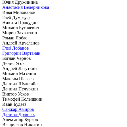
Юлия Дружинина
Анастасия Ведерникова
Илья Милованов
Глеб Думрауф
Никита Прокудин
Михаил Бугалевич
Мирон Захваткин
Роман Лобас
Андрей Арусланов
Глеб Лобанов
Григорий Вартанян
Богдан Чернов
Денис Усов
Андрей Лазуткин
Михаил Мазепин
Максим Шагаев
Даниил Шультайс
Даниил Печуркин
Виктор Усков
Тимофей Колышкин
Иван Будаев
Санжар Амиров
Даниил Дранчак
Александр Бурков
Владислав Никитин