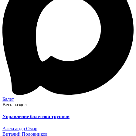
Балет
Весь раздел
Управление балетной труппой
Александр Омар
Виталий Половников