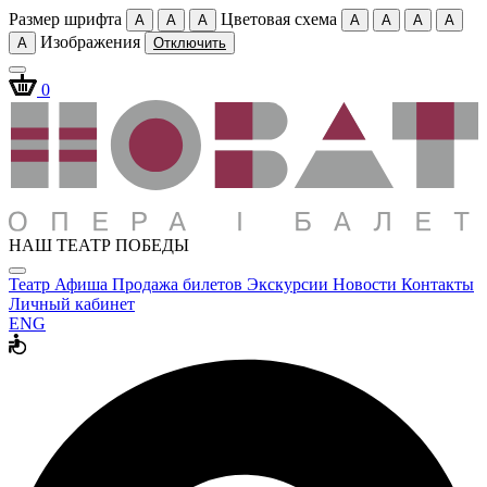
Размер шрифта
Цветовая схема
A
A
A
A
A
A
A
Изображения
A
Отключить
0
НАШ ТЕАТР ПОБЕДЫ
Театр
Афиша
Продажа билетов
Экскурсии
Новости
Контакты
Личный кабинет
ENG