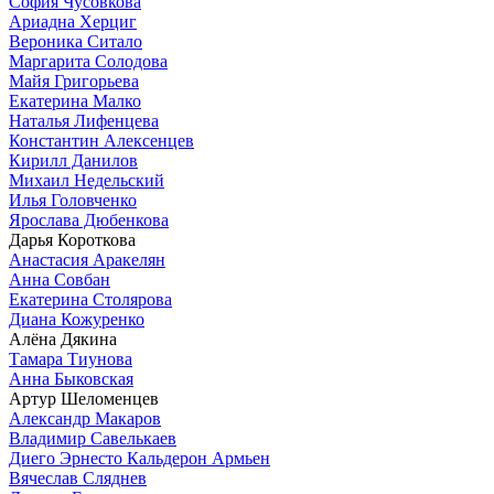
София Чусовкова
Ариадна Херциг
Вероника Ситало
Маргарита Солодова
Майя Григорьева
Екатерина Малко
Наталья Лифенцева
Константин Алексенцев
Кирилл Данилов
Михаил Недельский
Илья Головченко
Ярослава Дюбенкова
Дарья Короткова
Анастасия Аракелян
Анна Совбан
Екатерина Столярова
Диана Кожуренко
Алёна Дякина
Тамара Тиунова
Анна Быковская
Артур Шеломенцев
Александр Макаров
Владимир Савелькаев
Диего Эрнесто Кальдерон Армьен
Вячеслав Сляднев