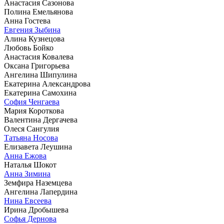
Анастасия Сазонова
Полина Емельянова
Анна Гостева
Евгения Зыбина
Алина Кузнецова
Любовь Бойко
Анастасия Ковалева
Оксана Григорьева
Ангелина Шипулина
Екатерина Александрова
Екатерина Самохина
София Ченгаева
Мария Короткова
Валентина Дергачева
Олеся Сангулия
Татьяна Носова
Елизавета Леушина
Анна Ежова
Наталья Шокот
Анна Зимина
Земфира Наземцева
Ангелина Лапердина
Нина Евсеева
Ирина Дробышева
Софья Дернова