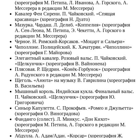
(хореография М. Петипа, Л. Иванова, А. Горского, А.
Мессерера в редакции М. Мессерера)
Кавалер Феи Сирени. П. Чайковский. «Спящая
красавица» (хореография Н. Дуато)
Мазурка. Чардаш. Л. Делиб. «Коппелия» (хореография
А. Сен-Леона, М. Петипа, Э. Чекетти, А. Горского в
редакции М. Мессерера)
Черное. Н. Римский-Корсаков. «Моцарт и Сальери»
Чиполлоне. Полицейский. К. Хачатурян. «Чиполлино»
(хореография Г. Майорова)
Элегантный кавалер. Розовый вальс. П. Чайковский.
«Щелкунчик» (хореография В. Вайнонена)
Плясовая. Р. Щедрин. «Конёк-Горбунок» (хореография
А. Радунского в редакции М. Мессерера)
Щеголь. «Анюта» на музыку В. Гаврилина (хореография
В. Васильева)
Мышиный король. Индийская кукла. Финальный вальс.
П. Чайковский. «Щелкунчик» (хореография Ю.
Григоровича)
Синьор Капулетти. С. Прокофьев. «Ромео и Джульетта»
(хореография О. Виноградова)
Фанданго (солист). Л. Минкус. «Дон Кихот»
(хореография М. Петипа, А. Горского в редакции М.
Мессерера)
Абдулла. А. Адам/Адан. «Корсар» (хореография Ж.