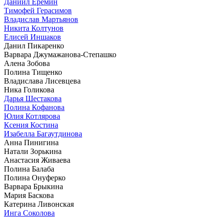
Даниил Еремин
Тимофей Герасимов
Владислав Мартьянов
Никита Колтунов
Елисей Иншаков
Данил Пикаренко
Варвара Джумажанова-Степашко
Алена Зобова
Полина Тищенко
Владислава Лисевцева
Ника Голикова
Дарья Шестакова
Полина Кофанова
Юлия Котлярова
Ксения Костина
Изабелла Багаутдинова
Анна Пинигина
Натали Зорькина
Анастасия Живаева
Полина Балаба
Полина Онуферко
Варвара Брыкина
Мария Баскова
Катерина Ливонская
Инга Соколова