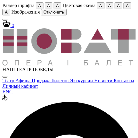
Размер шрифта
Цветовая схема
A
A
A
A
A
A
A
Изображения
A
Отключить
0
НАШ ТЕАТР ПОБЕДЫ
Театр
Афиша
Продажа билетов
Экскурсии
Новости
Контакты
Личный кабинет
ENG