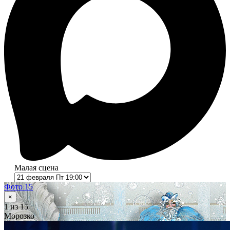
Малая сцена
Фото 15
×
1
из 15
Морозко