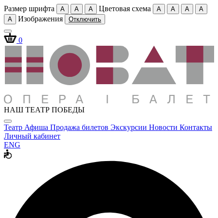
Размер шрифта
Цветовая схема
A
A
A
A
A
A
A
Изображения
A
Отключить
0
НАШ ТЕАТР ПОБЕДЫ
Театр
Афиша
Продажа билетов
Экскурсии
Новости
Контакты
Личный кабинет
ENG