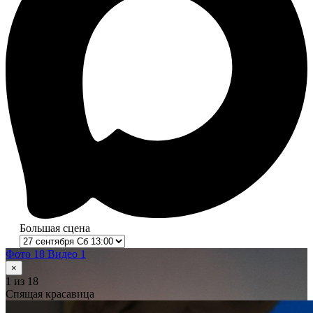
Большая сцена
Фото 18
Видео 1
×
1
из 18
Спящая красавица