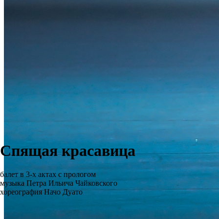
Спящая красавица
балет в 3-х актах с прологом
музыка Петра Ильича Чайковского
хореография Начо Дуато