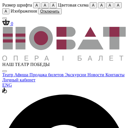
Размер шрифта
Цветовая схема
A
A
A
A
A
A
A
Изображения
A
Отключить
0
НАШ ТЕАТР ПОБЕДЫ
Театр
Афиша
Продажа билетов
Экскурсии
Новости
Контакты
Личный кабинет
ENG