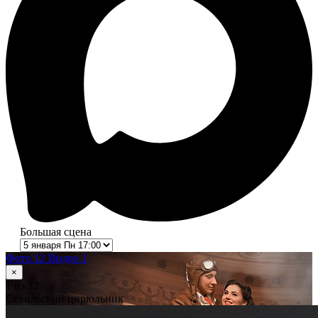
Большая сцена
Фото 12
Видео 1
×
1
из 12
Севильский цирюльник