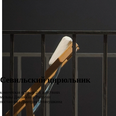
Севильский цирюльник
комическая опера в 2-х действиях
музыка Джоаккино Россини
постановка Дмитрия Белянушкина