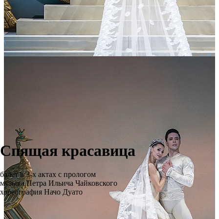
Спящая красавица
балет в 3-х актах с прологом
музыка Петра Ильича Чайковского
хореография Начо Дуато