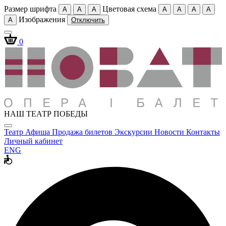
Размер шрифта
Цветовая схема
A
A
A
A
A
A
A
Изображения
A
Отключить
0
НАШ ТЕАТР ПОБЕДЫ
Театр
Афиша
Продажа билетов
Экскурсии
Новости
Контакты
Личный кабинет
ENG