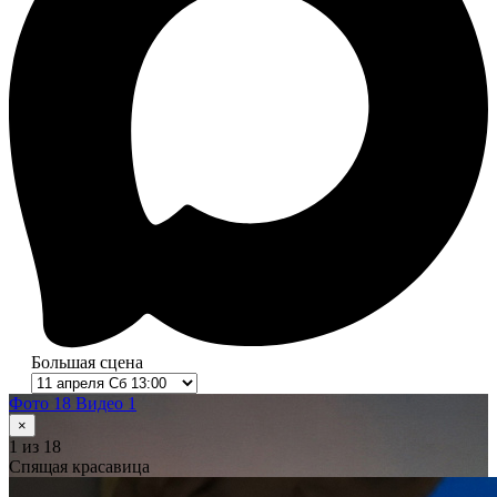
Большая сцена
Фото 18
Видео 1
×
1
из 18
Спящая красавица