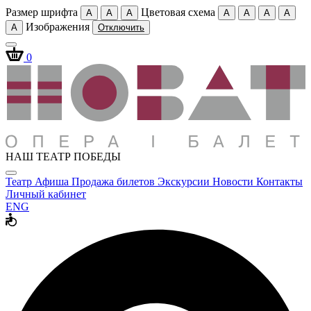
Размер шрифта
Цветовая схема
A
A
A
A
A
A
A
Изображения
A
Отключить
0
НАШ ТЕАТР ПОБЕДЫ
Театр
Афиша
Продажа билетов
Экскурсии
Новости
Контакты
Личный кабинет
ENG