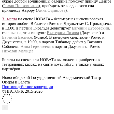
образе доброй волшебницы балерина поможет принцу Дезире
(
Роман Полковников
), пробудить от колдовского сна
принцессу Аврору (
Анна Одинцова
).
31 марта
на сцене НОВАТа – бессмертная шекспировская
история любви. В балете «Ромео и Джульетта» С. Прокофьева,
в 13.00, в партии Тибальда дебютирует
Евгений Дубровский
,
главные партии танцуют
Екатерина Лихова
(Джульетта) и
Евгений Басалюк
(Ромео). В вечернем спектакле «Ромео и
Джульетта», в 19.00, в партии Тибальда дебют у Василия
Соболева,
Анна Гермизеева
в партии Джульетты, Ромео –
Николай Мальцев
.
Билеты на спектакли НОВАТа вы можете приобрести в
театральных кассах, на сайте novat.nsk.ru, а также у наших
партнёров.
Новосибирский Государственный Академический Театр
Оперы и Балета
Противодействие коррупции
©НГАТОиБ, 2015-2026
×