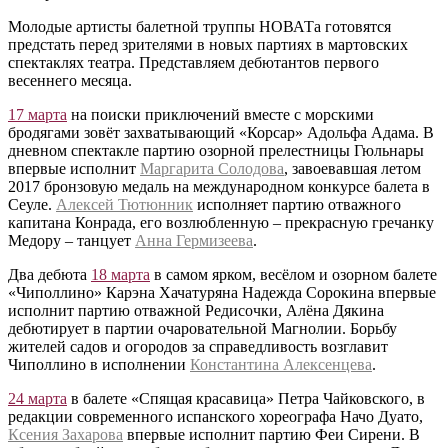
Молодые артисты балетной труппы НОВАТа готовятся
предстать перед зрителями в новых партиях в мартовских
спектаклях театра. Представляем дебютантов первого
весеннего месяца.
17 марта
на поиски приключений вместе с морскими
бродягами зовёт захватывающий «Корсар» Адольфа Адама. В
дневном спектакле партию озорной прелестницы Гюльнары
впервые исполнит
Маргарита Солодова
, завоевавшая летом
2017 бронзовую медаль на международном конкурсе балета в
Сеуле.
Алексей Тютюнник
исполняет партию отважного
капитана Конрада, его возлюбленную – прекрасную гречанку
Медору – танцует
Анна Гермизеева
.
Два дебюта
18 марта
в самом ярком, весёлом и озорном балете
«Чиполлино» Карэна Хачатуряна Надежда Сорокина впервые
исполнит партию отважной Редисочки, Алёна Дякина
дебютирует в партии очаровательной Магнолии. Борьбу
жителей садов и огородов за справедливость возглавит
Чиполлино в исполнении
Константина Алексенцева
.
24 марта
в балете «Спящая красавица» Петра Чайковского, в
редакции современного испанского хореографа Начо Дуато,
Ксения Захарова
впервые исполнит партию Феи Сирени. В