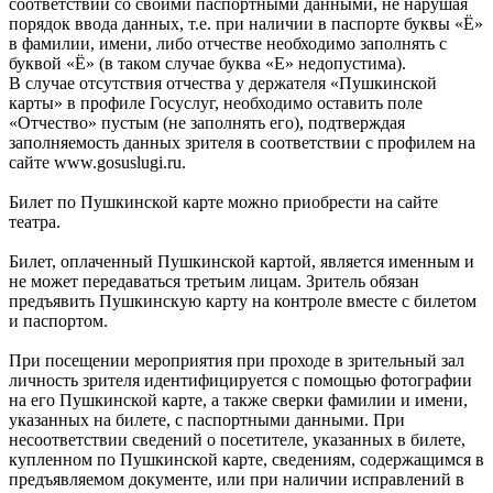
соответствии со своими паспортными данными, не нарушая
порядок ввода данных, т.е. при наличии в паспорте буквы «Ё»
в фамилии, имени, либо отчестве необходимо заполнять с
буквой «Ё» (в таком случае буква «Е» недопустима).
В случае отсутствия отчества у держателя «Пушкинской
карты» в профиле Госуслуг, необходимо оставить поле
«Отчество» пустым (не заполнять его), подтверждая
заполняемость данных зрителя в соответствии с профилем на
сайте www.gosuslugi.ru.
Билет по Пушкинской карте можно приобрести на сайте
театра.
Билет, оплаченный Пушкинской картой, является именным и
не может передаваться третьим лицам. Зритель обязан
предъявить Пушкинскую карту на контроле вместе с билетом
и паспортом.
При посещении мероприятия при проходе в зрительный зал
личность зрителя идентифицируется с помощью фотографии
на его Пушкинской карте, а также сверки фамилии и имени,
указанных на билете, с паспортными данными. При
несоответствии сведений о посетителе, указанных в билете,
купленном по Пушкинской карте, сведениям, содержащимся в
предъявляемом документе, или при наличии исправлений в