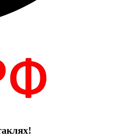
таклях!