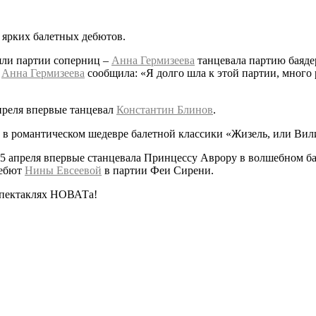
 ярких балетных дебютов.
яли партии соперниц –
Анна Гермизеева
танцевала партию баяде
,
Анна Гермизеева
сообщила: «Я долго шла к этой партии, много 
преля впервые танцевал
Константин Блинов
.
 в романтическом шедевре балетной классики «Жизель, или Вил
5 апреля впервые станцевала Принцессу Аврору в волшебном ба
дебют
Нины Евсеевой
в партии Феи Сирени.
спектаклях НОВАТа!