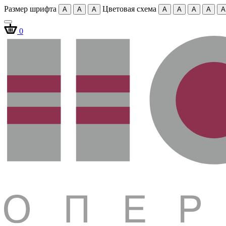
Размер шрифта
Цветовая схема
A
A
A
A
A
A
A
A
0