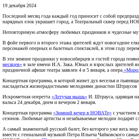
19 декабря 2024
Последний месяц года каждый год приносит с собой предпраз
нарядных елок украшает город, а Театральный сквер перед НОВ
Неповторимую атмосферу любимых праздников и чудесные му
В фойе первого и второго этажа зрителей ждут новогодние ел
персонажей оперных и балетных спектаклей, в этом году перем
В эти зимние праздники у новосибирцев и гостей города появи
месяцев»
в зале имени И.А. Зака. Юных и взрослых зрителей в
праздничной афише театра заявлен 4 и 5 января, а опера
«Мороз
Концертная программа, в которой живет дух веселья и пьяняща
насладиться жизнерадостными мелодиями династии Штраусов 7
Искрометная оперетта
«Летучая мышь»
И. Штрауса, царящая на
вальса 24 декабря, днем и вечером 2 января.
Концертная программа
«Зимний вечер в НОВАТе»
с участием 
сезонов. Любимые артисты и незабываемые мелодии подарят сл
А самый знаменитый русский балет, без которого уже весь мир
вместе с гениальной музыкой Петра Ильича Чайковского самые 