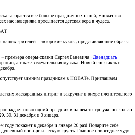
ка загорается все больше праздничных огней, множество
х нас наверняка просыпается детская вера в чудеса.
ВАТ.
ы наших зрителей ‒ авторские куклы, представляющие образы
р ‒ премьера оперы-сказки Сергея Баневича
«Двенадцать
рации, а также замечательная музыка. Новый спектакль в
екабря.
сопутствует зимним праздникам в НОВАТе. Приглашаем
й легких маскарадных интриг и закружит в вихре пленительного
ровождает новогодний праздник в нашем театре уже несколько
 30, 31 декабря и 3 января.
 году покажет в декабре и январе 26 раз! Подарите себе
 душевный восторг и легкую грусть. Главное новогоднее чудо