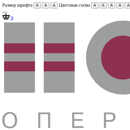
Размер шрифта
Цветовая схема
A
A
A
A
A
A
A
A
0