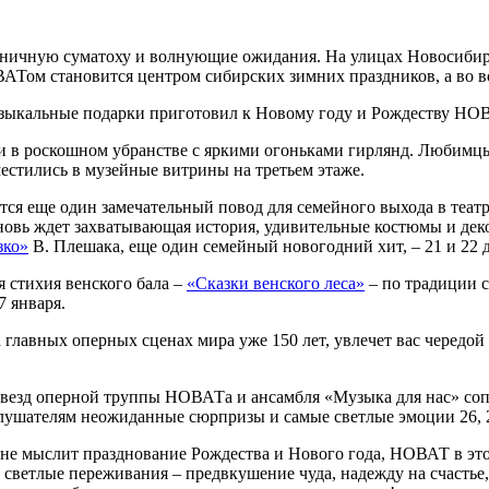
дничную суматоху и волнующие ожидания. На улицах Новосибирс
АТом становится центром сибирских зимних праздников, а во все
зыкальные подарки приготовил к Новому году и Рождеству НО
ки в роскошном убранстве с яркими огоньками гирлянд. Любимц
естились в музейные витрины на третьем этаже.
тся еще один замечательный повод для семейного выхода в теат
новь ждет захватывающая история, удивительные костюмы и деко
ко»
В. Плешака, еще один семейный новогодний хит, ‒ 21 и 22 д
я стихия венского бала ‒
«Сказки венского леса»
‒ по традиции 
 января.
 главных оперных сценах мира уже 150 лет, увлечет вас чередо
звезд оперной труппы НОВАТа и ансамбля «Музыка для нас» соп
ушателям неожиданные сюрпризы и самые светлые эмоции 26, 29,
 не мыслит празднование Рождества и Нового года, НОВАТ в этом
светлые переживания ‒ предвкушение чуда, надежду на счастье,