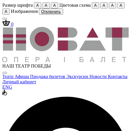
Размер шрифта
Цветовая схема
A
A
A
A
A
A
A
Изображения
A
Отключить
0
НАШ ТЕАТР ПОБЕДЫ
Театр
Афиша
Продажа билетов
Экскурсии
Новости
Контакты
Личный кабинет
ENG