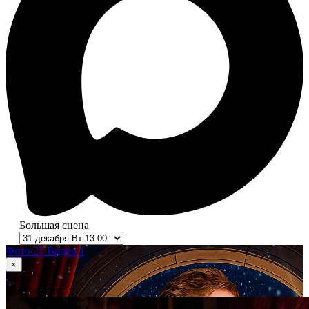
Большая сцена
Фото 21
Видео 1
×
1
из 21
Щелкунчик