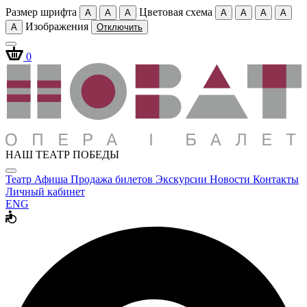
Размер шрифта
Цветовая схема
A
A
A
A
A
A
A
Изображения
A
Отключить
0
НАШ ТЕАТР ПОБЕДЫ
Театр
Афиша
Продажа билетов
Экскурсии
Новости
Контакты
Личный кабинет
ENG