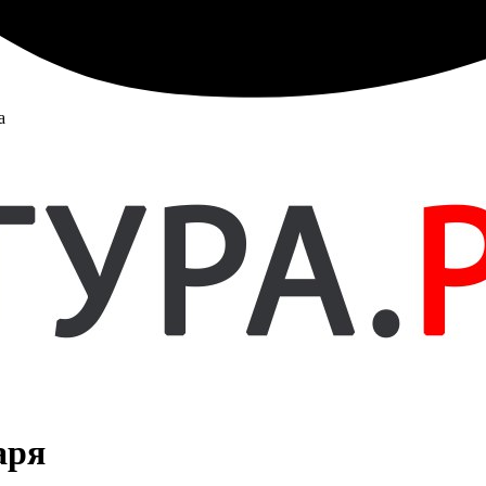
а
аря