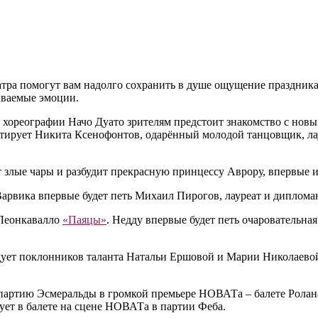
атра помогут вам надолго сохранить в душе ощущение праздник
ываемые эмоции.
 хореографии Начо Дуато зрителям предстоит знакомство с нов
ютирует Никита Ксенофонтов, одарённый молодой танцовщик, л
т злые чары и разбудит прекрасную принцессу Аврору, впервые
арвика впервые будет петь Михаил Пирогов, лауреат и диплома
 Леонкавалло
«Паяцы»
. Недду впервые будет петь очаровательна
дует поклонников таланта Натальи Ершовой и Марии Николаевой
 партию Эсмеральды в громкой премьере НОВАТа – балете Рола
ует в балете на сцене НОВАТа в партии Феба.