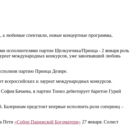
а, а любимые спектакли, новые концертные программы,
ыми исполнителями партии Щелкунчика/Принца - 2 января роль
ауреат международных конкурсов, уже завоевавший любовь
 исполнив партию Принца Дезире.
нт всероссийских и лауреат международных конкурсов.
я София Бачаева, в партии Тонио дебютирует баритон Гурий
. Балеринам предстоит впервые исполнить роли соперниц –
на Пети
«Собор Парижской Богоматери»
27 января. Солист