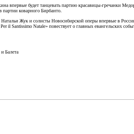
ина впервые будет танцевать партию красавицы-гречанки Медор
в партии коварного Бирбанто.
м Натальи Жук и солисты Новосибирской оперы впервые в Росси
 Per il Santissimo Natale» повествует о главных евангельских с
и Балета