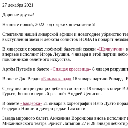
27 декабря 2021
Дорогие друзья!
Начните новый, 2022 год с ярких впечатлений!
Спектакли нашей январской афиши и новогоднее убранство те
выступления звезд и дебюты солистов НОВАТа подарят незаб
В январских показах любимой балетной сказки
«Щелкунчик»
в
впервые исполнит Игорь Леушин, 4 января в этой партии деб
поклонников балетного искусства.
Артём Пугачёв в балете
«Спящая красавица»
8 января разруши
В опере Дж. Верди
«Бал-маскарад»
16 января партию Ричарда В
Сразу два интригующих дебюта состоятся 19 января в опере Р.
Гурьев, Беппо в первый раз поёт Андрей Денисов.
В балете
«Баядерка»
21 января в хореографии Начо Дуато пора
баядерки Никии и дочери раджи Гамзатти.
Звезда мирового балета Анжелина Воронцова вновь исполнит
Михайловского театра Эрнест Латыпов 27 и 28 января дебютир