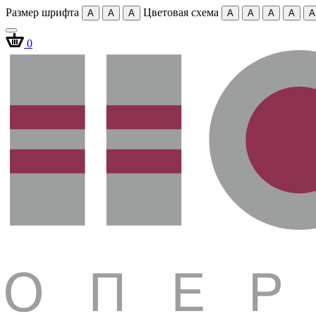
Размер шрифта
Цветовая схема
A
A
A
A
A
A
A
A
0