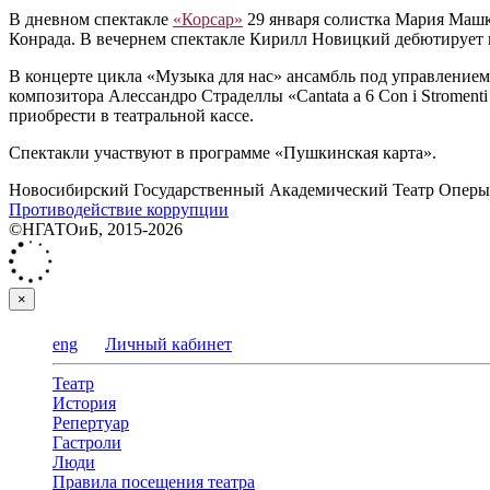
В дневном спектакле
«Корсар»
29 января солистка Мария Машк
Конрада. В вечернем спектакле Кирилл Новицкий дебютирует 
В концерте цикла «Музыка для нас» ансамбль под управление
композитора Алессандро Страделлы «Cantata a 6 Con i Stromenti
приобрести в театральной кассе.
Спектакли участвуют в программе «Пушкинская карта».
Новосибирский Государственный Академический Театр Оперы 
Противодействие коррупции
©НГАТОиБ, 2015-2026
×
eng
Личный кабинет
Театр
История
Репертуар
Гастроли
Люди
Правила посещения театра