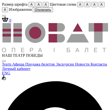
Размер шрифта
Цветовая схема
A
A
A
A
A
A
A
Изображения
A
Отключить
0
НАШ ТЕАТР ПОБЕДЫ
Театр
Афиша
Продажа билетов
Экскурсии
Новости
Контакты
Личный кабинет
ENG