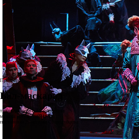
Премьера
Бал-маскарад
триллер-опера в 3-х действиях
музыка Джузеппе Верди
постановка Вячеслава Стародубцева