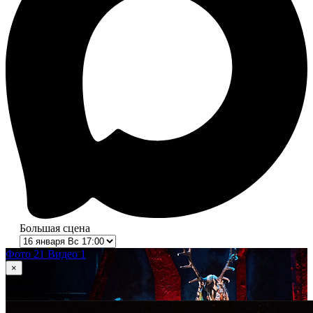
Большая сцена
Фото 21
Видео 1
×
1
из 21
Бал-маскарад