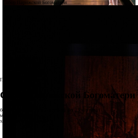
Премьера
Собор Парижской Богоматери
балет Ролана Пети в 2-х действиях 13 картинах
музыка: Морис Жарр
хореография: Ролан Пети