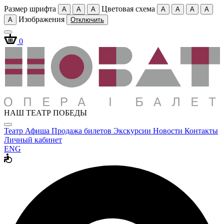
Размер шрифта
Цветовая схема
A
A
A
A
A
A
A
Изображения
A
Отключить
0
НАШ ТЕАТР ПОБЕДЫ
Театр
Афиша
Продажа билетов
Экскурсии
Новости
Контакты
Личный кабинет
ENG