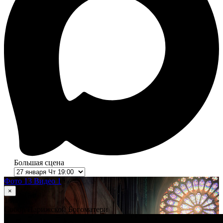
Большая сцена
Фото 13
Видео 1
×
1
из 13
Собор Парижской Богоматери