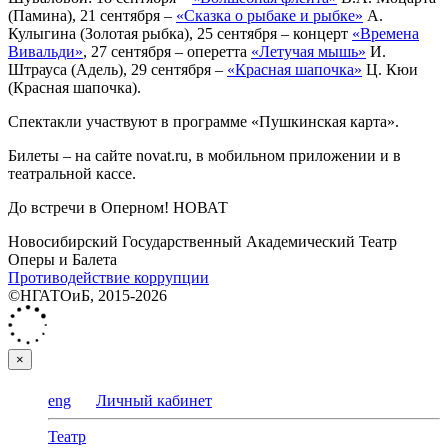
(Памина), 21 сентября ‒
«Сказка о рыбаке и рыбке»
А.
Кулыгина (Золотая рыбка), 25 сентября ‒ концерт
«Времена
Вивальди»
, 27 сентября ‒ оперетта
«Летучая мышь»
И.
Штрауса (Адель), 29 сентября ‒
«Красная шапочка»
Ц. Кюи
(Красная шапочка).
Спектакли участвуют в программе «Пушкинская карта».
Билеты – на сайте novat.ru, в мобильном приложении и в
театральной кассе.
До встречи в Оперном! НОВАТ
Новосибирский Государственный Академический Театр
Оперы и Балета
Противодействие коррупции
©НГАТОиБ, 2015-2026
×
eng
Личный кабинет
Театр