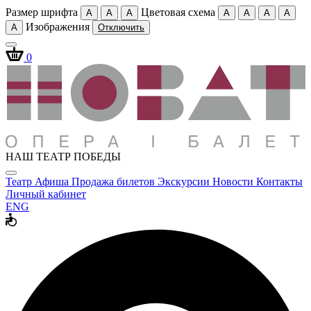
Размер шрифта
Цветовая схема
A
A
A
A
A
A
A
Изображения
A
Отключить
0
НАШ ТЕАТР ПОБЕДЫ
Театр
Афиша
Продажа билетов
Экскурсии
Новости
Контакты
Личный кабинет
ENG