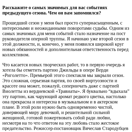
Расскажите о самых значимых для вас событиях
предыдущего сезона. Чем он вам запомнился?
Прошедший сезон у меня был просто супернасыщенным, с
интересными и неожиданными поворотами судьбы. Одним из
самых значимых для меня событий стало назначение на пост
руководителя оперной труппы. Я начинаю уже второй сезон в
этой должности, и, конечно, у меня появился широкий круг
новых обязанностей и дополнительная ответственность перед
коллективом.
Что касается новых творческих работ, то в первую очередь я
хотела бы отметить партию Джильды в опере Верди
«Риголетто». Премьерой этого спектакля мы закрыли сезон.
Это сложная, серьезная партия, по своей виртуозности и
красоте она может, пожалуй, соперничать даже с партией
Виолетты из вердиевской «Травиаты». Я буквально “вдыхала”
эту партию, как чарующий аромат редкого цветка, настолько
она прекрасна и интересна в музыкальном и в актерском
плане. В этой роли нужно быть одновременно чистой,
доверяющей миру девочкой, и решительной сильной
женщиной, готовой пожертвовать собой ради любви,
несмотря на то что ответом на эту любовь стало жестокое
предательство. Режиссер-постановщик Вячеслав Стародубцев