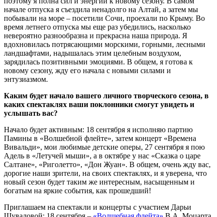
поэтому я полна сил и энергии к новому сезону. В самом
начале отпуска я съездила ненадолго на Алтай, а затем мы
побывали на море ‒ посетили Сочи, проехали по Крыму. Во
время летнего отпуска мы еще раз убедились, насколько
невероятно разнообразна и прекрасна наша природа. Я
вдохновилась потрясающими морскими, горными, лесными
ландшафтами, надышалась этим целебным воздухом,
зарядилась позитивными эмоциями. В общем, я готова к
новому сезону, жду его начала с новыми силами и
энтузиазмом.
Каким будет начало вашего личного творческого сезона, в
каких спектаклях ваши поклонники смогут увидеть и
услышать вас?
Начало будет активным: 18 сентября я исполняю партию
Памины в «Волшебной флейте», затем концерт «Времена
Вивальди», мои любимые детские оперы, 27 сентября я пою
Адель в «Летучей мыши», а в октябре у нас «Сказка о царе
Салтане», «Риголетто», «Дон Жуан». В общем, очень жду вас,
дорогие наши зрители, на своих спектаклях, и я уверена, что
новый сезон будет таким же интересным, насыщенным и
богатым на яркие события, как прошедший!
Приглашаем на спектакли и концерты с участием Дарьи
Шуваловой: 18 сентября ‒
«Волшебная флейта»
В.А. Моцарта