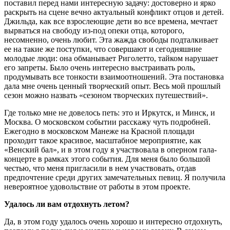
поставил перед нами интересную задачу: достоверно и ярко
раскрыть на сцене вечно актуальный конфликт отцов и детей.
Джильда, как все взрослеющие дети во все времена, мечтает
вырваться на свободу из-под опеки отца, которого,
несомненно, очень любит. Эта жажда свободы подталкивает
ее на такие же поступки, что совершают и сегодняшние
молодые люди: она обманывает Риголетто, тайком нарушает
его запреты. Было очень интересно выстраивать роль,
продумывать все тонкости взаимоотношений. Эта постановка
дала мне очень ценный творческий опыт. Весь мой прошлый
сезон можно назвать «сезоном творческих путешествий».
Где только мне не довелось петь: это и Иркутск, и Минск, и
Москва. О московском событии расскажу чуть подробней.
Ежегодно в московском Манеже на Красной площади
проходит такое красивое, масштабное мероприятие, как
«Венский бал», и в этом году я участвовала в оперном гала-
концерте в рамках этого события. Для меня было большой
честью, что меня пригласили в нем участвовать, отдав
предпочтение среди других замечательных певиц. Я получила
невероятное удовольствие от работы в этом проекте.
Удалось ли вам отдохнуть летом?
Да, в этом году удалось очень хорошо и интересно отдохнуть,