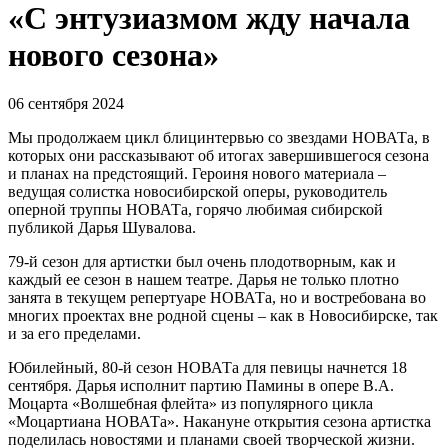
«С энтузиазмом жду начала
нового сезона»
06 сентября 2024
Мы продолжаем цикл блицинтервью со звездами НОВАТа, в
которых они рассказывают об итогах завершившегося сезона
и планах на предстоящий. Героиня нового материала ‒
ведущая солистка новосибирской оперы, руководитель
оперной труппы НОВАТа, горячо любимая сибирской
публикой Дарья Шувалова.
79-й сезон для артистки был очень плодотворным, как и
каждый ее сезон в нашем театре. Дарья не только плотно
занята в текущем репертуаре НОВАТа, но и востребована во
многих проектах вне родной сцены ‒ как в Новосибирске, так
и за его пределами.
Юбилейный, 80-й сезон НОВАТа для певицы начнется 18
сентября. Дарья исполнит партию Памины в опере В.А.
Моцарта «Волшебная флейта» из популярного цикла
«Моцартиана НОВАТа». Накануне открытия сезона артистка
поделилась новостями и планами своей творческой жизни.