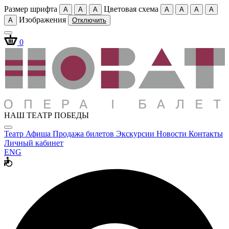
Размер шрифта
Цветовая схема
A
A
A
A
A
A
A
Изображения
A
Отключить
0
НАШ ТЕАТР ПОБЕДЫ
Театр
Афиша
Продажа билетов
Экскурсии
Новости
Контакты
Личный кабинет
ENG