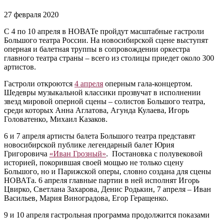
27 февраля 2020
С 4 по 10 апреля в НОВАТе пройдут масштабные гастроли
Большого театра России. На новосибирской сцене выступят
оперная и балетная труппы в сопровождении оркестра
главного театра страны – всего из столицы приедет около 300
артистов.
Гастроли откроются
4 апреля
оперным гала-концертом.
Шедевры музыкальной классики прозвучат в исполнении
звезд мировой оперной сцены – солистов Большого театра,
среди которых Анна Аглатова, Агунда Кулаева, Игорь
Головатенко, Михаил Казаков.
6 и 7 апреля артисты балета Большого театра представят
новосибирской публике легендарный балет Юрия
Григоровича
«Иван Грозный»
. Постановка с полувековой
историей, покорившая своей мощью не только сцену
Большого, но и Парижской оперы, словно создана для сцены
НОВАТа. 6 апреля главные партии в ней исполнят Игорь
Цвирко, Светлана Захарова, Денис Родькин, 7 апреля – Иван
Васильев, Мария Виноградова, Егор Геращенко.
9 и 10 апреля гастрольная программа продолжится показами