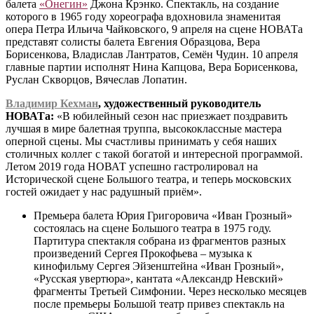
балета
«Онегин»
Джона Крэнко. Спектакль, на создание
которого в 1965 году хореографа вдохновила знаменитая
опера Петра Ильича Чайковского, 9 апреля на сцене НОВАТа
представят солисты балета Евгения Образцова, Вера
Борисенкова, Владислав Лантратов, Семён Чудин. 10 апреля
главные партии исполнят Нина Капцова, Вера Борисенкова,
Руслан Скворцов, Вячеслав Лопатин.
Владимир Кехман
, художественный руководитель
НОВАТа:
«В юбилейный сезон нас приезжает поздравить
лучшая в мире балетная труппа, высококлассные мастера
оперной сцены. Мы счастливы принимать у себя наших
столичных коллег с такой богатой и интересной программой.
Летом 2019 года НОВАТ успешно гастролировал на
Исторической сцене Большого театра, и теперь московских
гостей ожидает у нас радушный приём».
Премьера балета Юрия Григоровича «Иван Грозный»
состоялась на сцене Большого театра в 1975 году.
Партитура спектакля собрана из фрагментов разных
произведений Сергея Прокофьева – музыка к
кинофильму Сергея Эйзенштейна «Иван Грозный»,
«Русская увертюра», кантата «Александр Невский»
фрагменты Третьей Симфонии. Через несколько месяцев
после премьеры Большой театр привез спектакль на