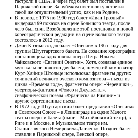
гастроли в США, а через год балет был поставлен в
Парижской опере. За рубежом постановку встретил
такой же оглушительный успех, как и на Родине.
В период с 1975 по 1990 год балет «Иван Грозный»
выдержал 99 показов на сцене Большого театра, после
чего был снят. Возобновление этой постановки в новой
хореографической редакции на сцене Большого театра
состоялось в 2012 году.
Джон Крэнко создал балет «Онегин» в 1965 году для
труппы Штутгартского балета. На создание хореографии
постановщика вдохновила опера Петра Ильича
Чайковского «Евгений Онегин». Хотя, создавая единое
музыкальное полотно для балета, немецкий композитор
Курт-Хайнце Штольце использовал фрагменты других
сочинений великого русского композитора – пьесы из
цикла «Времена года», фрагменты оперы «Черевички»,
увертюры-фантазии «Ромео и Джульетты»,
симфонической поэмы «Франческа да Римини» и
другие фортепианные пьесы.
В 1972 году Штутгартский балет представил «Онегина»
в Советском Союзе – в Ленинграде на сцене Малого
театра оперы и балета (ныне – Михайловский театр), в
Риге и в Москве, в Музыкальном театре им.
Станиславского Немировича-Данченко. Позднее балет
ставили в Парижской опере, Венской опере,