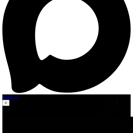
Фото 25
×
1
из 25
Иван Грозный