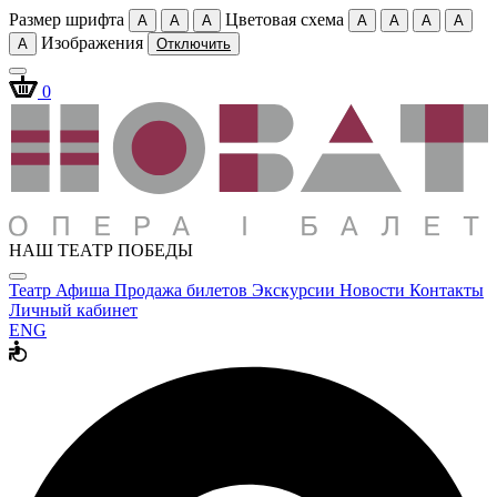
Размер шрифта
Цветовая схема
A
A
A
A
A
A
A
Изображения
A
Отключить
0
НАШ ТЕАТР ПОБЕДЫ
Театр
Афиша
Продажа билетов
Экскурсии
Новости
Контакты
Личный кабинет
ENG