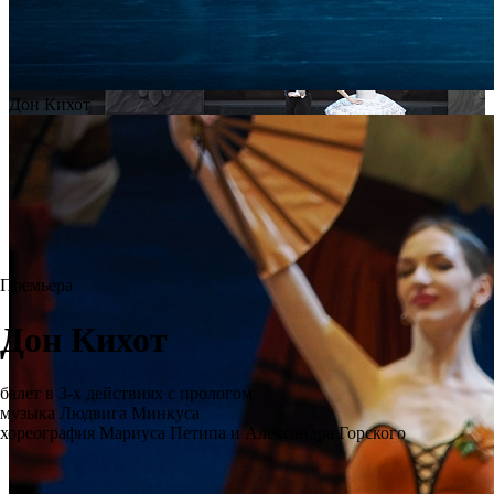
Дон Кихот
Премьера
Дон Кихот
балет в 3-х действиях с прологом
музыка Людвига Минкуса
хореография Мариуса Петипа и Александра Горского