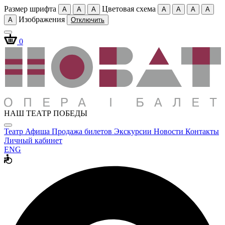
Размер шрифта
Цветовая схема
A
A
A
A
A
A
A
Изображения
A
Отключить
0
НАШ ТЕАТР ПОБЕДЫ
Театр
Афиша
Продажа билетов
Экскурсии
Новости
Контакты
Личный кабинет
ENG