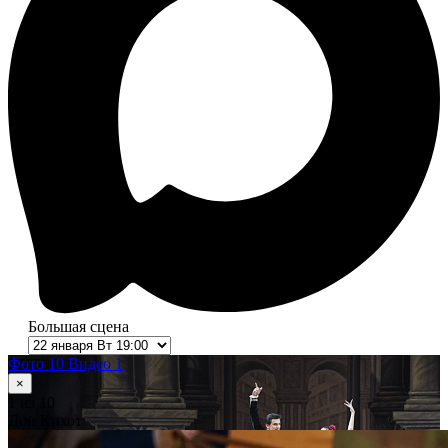
Большая сцена
Фото 10
Видео 1
×
1
из 10
Дон Кихот