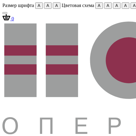
Размер шрифта
Цветовая схема
A
A
A
A
A
A
A
A
0