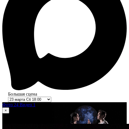
Большая сцена
Фото 24
Видео 1
×
1
из 24
Ромео и Джульетта