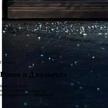
Премьера
Ромео и Джульетта
балет в 3-х актах
музыка Сергея Прокофьева
хореография Олега Виноградова