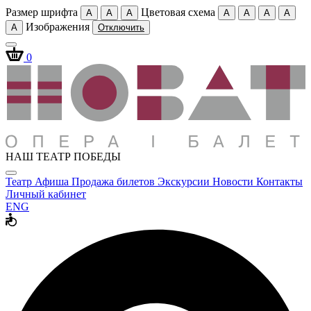
Размер шрифта
Цветовая схема
A
A
A
A
A
A
A
Изображения
A
Отключить
0
НАШ ТЕАТР ПОБЕДЫ
Театр
Афиша
Продажа билетов
Экскурсии
Новости
Контакты
Личный кабинет
ENG